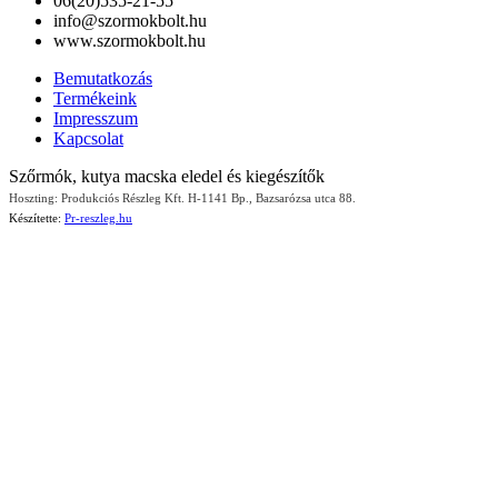
06(20)535-21-55
info@szormokbolt.hu
www.szormokbolt.hu
Bemutatkozás
Termékeink
Impresszum
Kapcsolat
Szőrmók, kutya macska eledel és kiegészítők
Hoszting: Produkciós Részleg Kft. H-1141 Bp., Bazsarózsa utca 88.
Készítette:
Pr-reszleg.hu