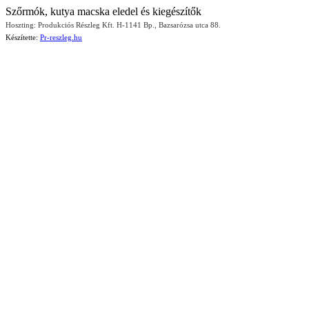
Szőrmók, kutya macska eledel és kiegészítők
Hoszting: Produkciós Részleg Kft. H-1141 Bp., Bazsarózsa utca 88.
Készítette:
Pr-reszleg.hu