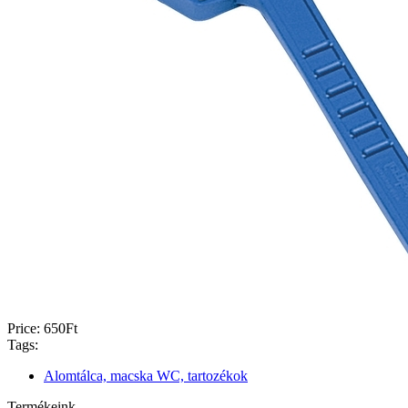
Price:
650Ft
Tags:
Alomtálca, macska WC, tartozékok
Termékeink