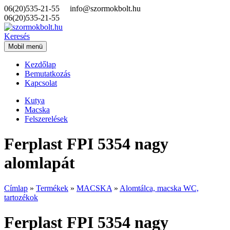
06(20)535-21-55
info@szormokbolt.hu
06(20)535-21-55
Keresés
Mobil menü
Kezdőlap
Bemutatkozás
Kapcsolat
Kutya
Macska
Felszerelések
Ferplast FPI 5354 nagy
alomlapát
Címlap
»
Termékek
»
MACSKA
»
Alomtálca, macska WC,
tartozékok
Ferplast FPI 5354 nagy