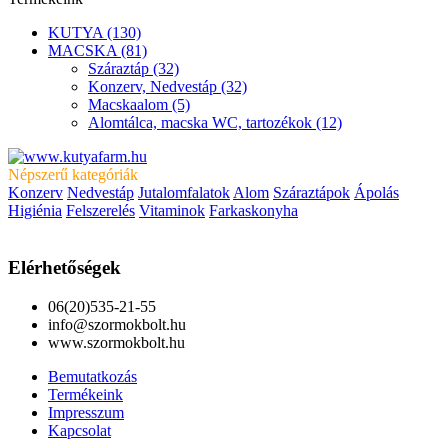
KUTYA (130)
MACSKA (81)
Száraztáp (32)
Konzerv, Nedvestáp (32)
Macskaalom (5)
Alomtálca, macska WC, tartozékok (12)
Népszerű kategóriák
Konzerv
Nedvestáp
Jutalomfalatok
Alom
Száraztápok
Ápolás
Higiénia
Felszerelés
Vitaminok
Farkaskonyha
Elérhetőségek
06(20)535-21-55
info@szormokbolt.hu
www.szormokbolt.hu
Bemutatkozás
Termékeink
Impresszum
Kapcsolat